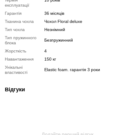
експлуатації
Гарантія
36 місяців
Тканина чохла
Чохол Floral deluxe
Тип чохла
Незнімний
Тип пружинного
Безпружинний
блока
Жорсткість
4
Навантаження
150 кг
Унікальні
Elastic foam. гарантія 3 роки
властивості
Відгуки
Додайте перший відгук