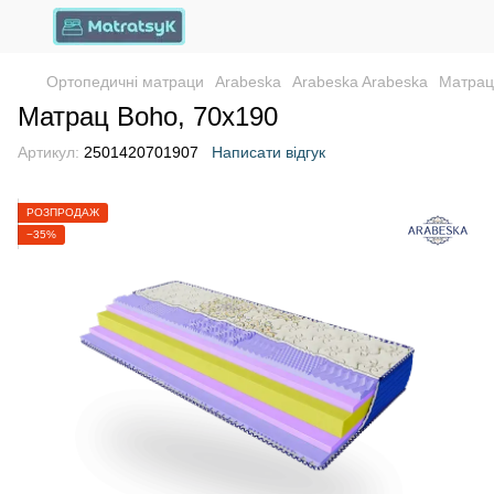
Ортопедичні матраци
Arabeska
Arabeska Arabeska
Матрац
Матрац Boho, 70х190
Артикул:
2501420701907
Написати відгук
РОЗПРОДАЖ
−35%