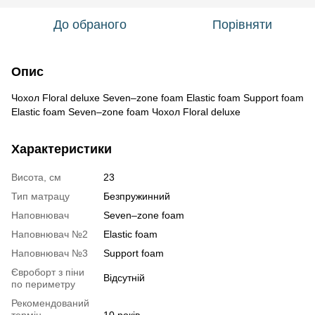
До обраного
Порівняти
Опис
Чохол Floral deluxe Seven–zone foam Elastic foam Support foam
Elastic foam Seven–zone foam Чохол Floral deluxe
Характеристики
Висота, см
23
Тип матрацу
Безпружинний
Наповнювач
Seven–zone foam
Наповнювач №2
Elastic foam
Наповнювач №3
Support foam
Євроборт з піни
Відсутній
по периметру
Рекомендований
термін
10 років