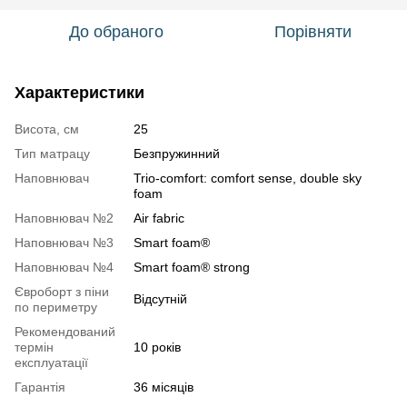
До обраного
Порівняти
Характеристики
Висота, см
25
Тип матрацу
Безпружинний
Наповнювач
Trio-comfort: comfort sense, double sky
foam
Наповнювач №2
Air fabric
Наповнювач №3
Smart foam®
Наповнювач №4
Smart foam® strong
Євроборт з піни
Відсутній
по периметру
Рекомендований
термін
10 років
експлуатації
Гарантія
36 місяців