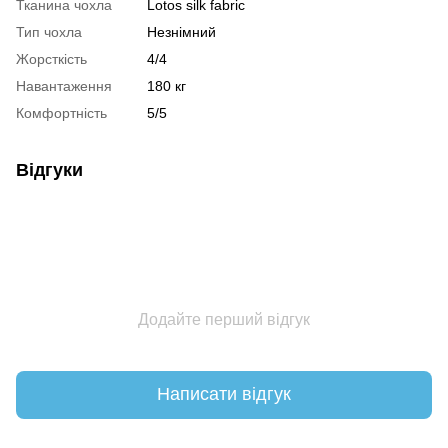
Тканина чохла
Lotos silk fabric
Тип чохла
Незнімний
Жорсткість
4/4
Навантаження
180 кг
Комфортність
5/5
Відгуки
Додайте перший відгук
Написати відгук