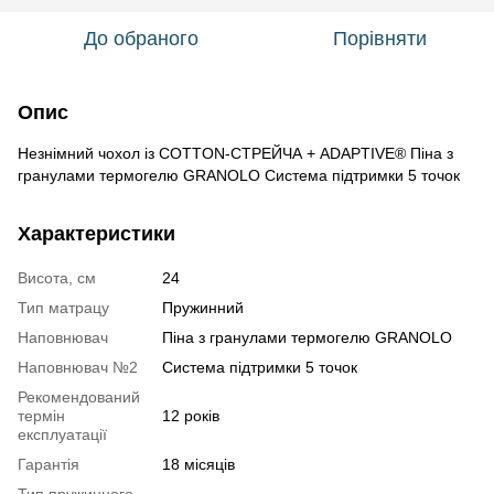
До обраного
Порівняти
Опис
Незнімний чохол із COTTON-СТРЕЙЧА + ADAPTIVE® Піна з
гранулами термогелю GRANOLO Система підтримки 5 точок
Характеристики
Висота, см
24
Тип матрацу
Пружинний
Наповнювач
Піна з гранулами термогелю GRANOLO
Наповнювач №2
Система підтримки 5 точок
Рекомендований
термін
12 років
експлуатації
Гарантія
18 місяців
Тип пружинного