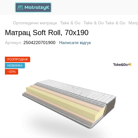
Ортопедичні матраци
Take & Go
Take & Go Take & Go
Матр
Матрац Soft Roll, 70х190
Артикул:
2504220701900
Написати відгук
РОЗПРОДАЖ
НОВИНКА
−20%