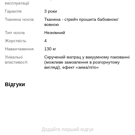
експлуатації
Гарантія
3 роки
Тканина чохла
Тканина - стрейч прошита бабовною/
вовною
Тип чохла
Незнімний
Жорсткість
4
Навантаження
130 кг
Унікальні
Скручений матрац у вакуумному пакованні
властивості
(можливе замовлення в розгорнутому
вигляді), ефект «зима/літо»
Відгуки
Додайте перший відгук