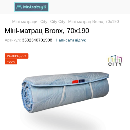
Міні-матраци
City
City City
Міні-матрац Bronx, 70х190
Міні-матрац Bronx, 70х190
Артикул:
3502340701908
Написати відгук
РОЗПРОДАЖ
−20%